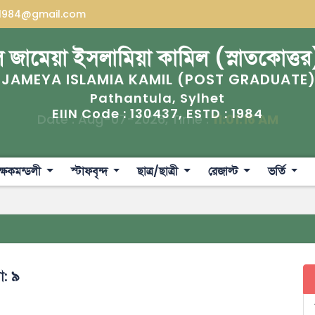
a1984@gmail.com
 জামেয়া ইসলামিয়া কামিল (স্নাতকোত্তর
 JAMEYA ISLAMIA KAMIL (POST GRADUATE
Pathantula, Sylhet
130437
1984
EIIN Code :
, ESTD :
Date : Aug-07-2026, Time :
11:01:17 AM
ক্ষকমন্ডলী
স্টাফবৃন্দ
ছাত্র/ছাত্রী
রেজাল্ট
ভর্তি
া: ৯