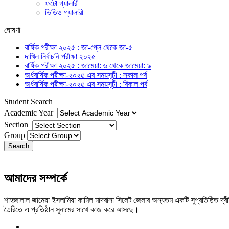
ফটো গ্যালারী
ভিডিও গ্যালারী
ঘোষণা
বার্ষিক পরীক্ষা ২০২৫ : জা-প্লে থেকে জা-৫
দাখিল নির্বাচনি পরীক্ষা ২০২৫
বার্ষিক পরীক্ষা ২০২৫ : জামেয়া: ৬ থেকে জামেয়া: ৯
অর্ধবার্ষিক পরীক্ষা-২০২৫ এর সময়সূচী : সকাল পর্ব
অর্ধবার্ষিক পরীক্ষা-২০২৫ এর সময়সূচী : বিকাল পর্ব
Student Search
Academic Year
Section
Group
Search
আমাদের সম্পর্কে
শাহজালাল জামেয়া ইসলামিয়া কামিল মাদরাসা সিলেট জেলার অন্যতম একটি সুপ্রতিষ্ঠিত দ্বীনি
তৈরিতে এ প্রতিষ্ঠান সুনামের সাথে কাজ করে আসছে।