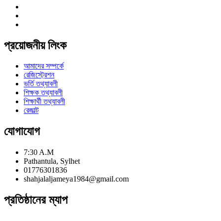
প্রয়োজনীয় লিংক
আমাদের সম্পর্কে
রেজিস্ট্রেশন
ভর্তি তথ্যাবলী
শিক্ষক তথ্যাবলী
শিক্ষার্থী তথ্যাবলী
রেজাল্ট
যোগাযোগ
7:30 A.M
Pathantula, Sylhet
01776301836
shahjalaljameya1984@gmail.com
প্রতিষ্ঠানের ম্যাপ