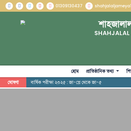
01309130437
shahjalaljamey
শাহজালাল
SHAHJALAL
হোম
প্রাতিষ্ঠানিক তথ্য
শি
ঘোষণা
বার্ষিক পরীক্ষা ২০২৫ : জা-প্লে থেকে জা-৫