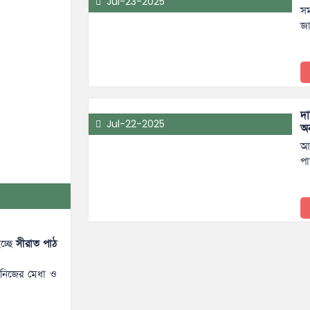
Jul-23-2025
স
জ
দা
Jul-22-2025
অন
আগ
পা
চ্ছে
সীরাত পাঠ
ে নিজের মেধা ও