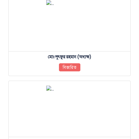
মোঃ লুৎফুর রহমান (অধ্যক্ষ)
বিস্তারিত