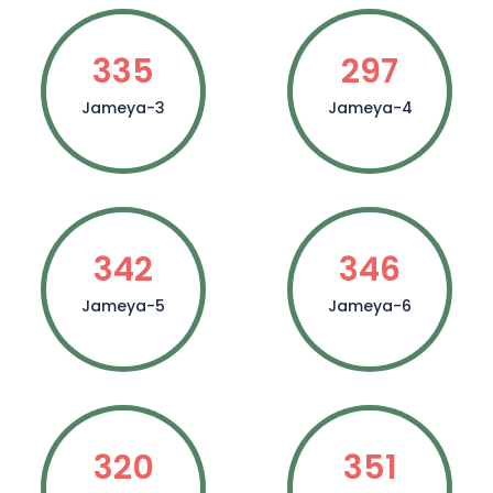
335
297
Jameya-3
Jameya-4
342
346
Jameya-5
Jameya-6
320
351