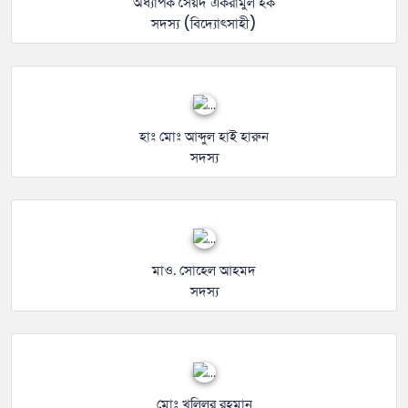
অধ্যাপক সৈয়দ একরামুল হক
সদস্য (বিদ্যোৎসাহী)
হাঃ মোঃ আব্দুল হাই হারুন
সদস্য
মাও. সোহেল আহমদ
সদস্য
মোঃ খলিলুর রহমান