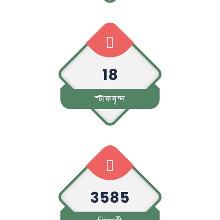
18
স্টাফবৃন্দ
3585