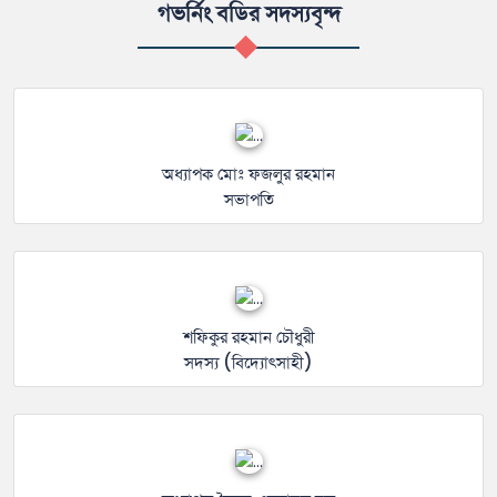
গভর্নিং বডির সদস্যবৃন্দ
অধ্যাপক মোঃ ফজলুর রহমান
সভাপতি
শফিকুর রহমান চৌধুরী
সদস্য (বিদ্যোৎসাহী)